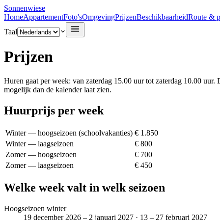
Sonnenwiese
Home
Appartement
Foto's
Omgeving
Prijzen
Beschikbaarheid
Route & p
Taal
Prijzen
Huren gaat per week: van zaterdag 15.00 uur tot zaterdag 10.00 uur. D
mogelijk dan de kalender laat zien.
Huurprijs per week
Winter — hoogseizoen (schoolvakanties)
€ 1.850
Winter — laagseizoen
€ 800
Zomer — hoogseizoen
€ 700
Zomer — laagseizoen
€ 450
Welke week valt in welk seizoen
Hoogseizoen winter
19 december 2026 – 2 januari 2027 · 13 – 27 februari 2027